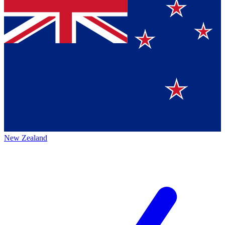
New Zealand