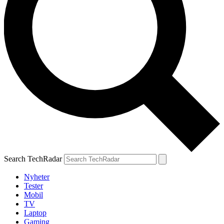
Search TechRadar
Nyheter
Tester
Mobil
TV
Laptop
Gaming