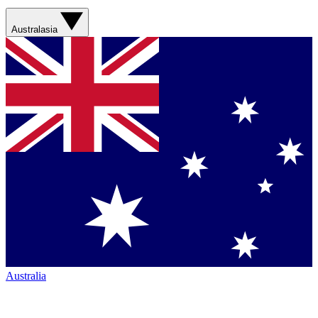
Australasia
Australia