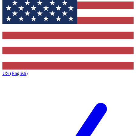
US (English)