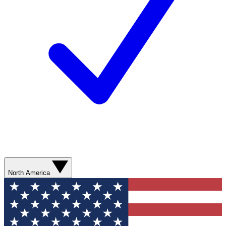
North America