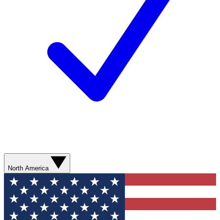
North America