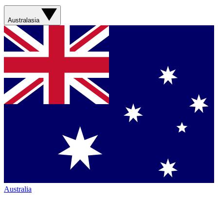
Australasia
Australia