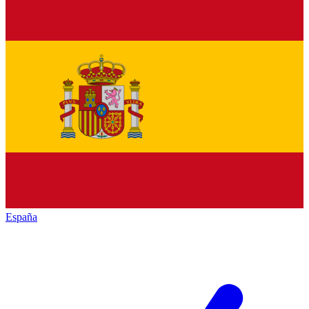
España