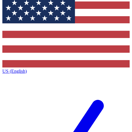
US (English)