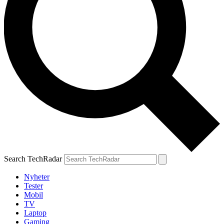
Search TechRadar
Nyheter
Tester
Mobil
TV
Laptop
Gaming