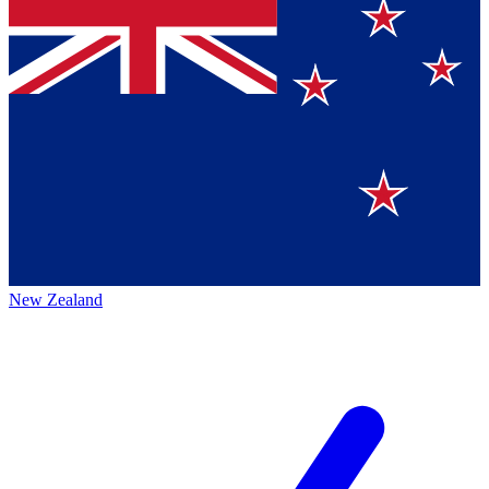
New Zealand