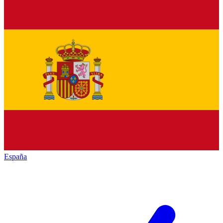
España