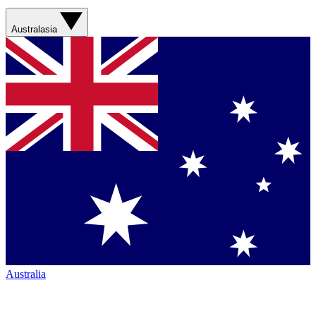
Australasia
Australia