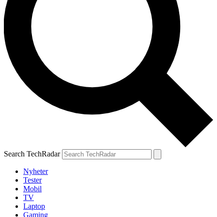
Search TechRadar
Nyheter
Tester
Mobil
TV
Laptop
Gaming