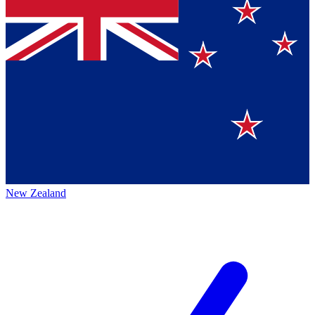
New Zealand