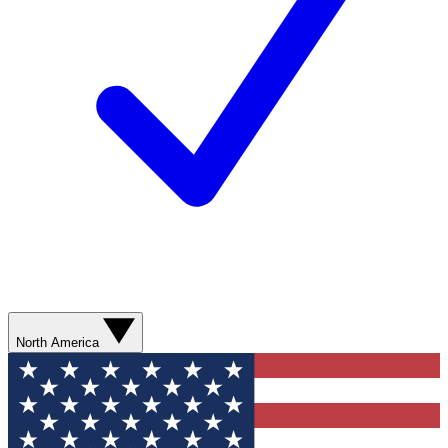
North America