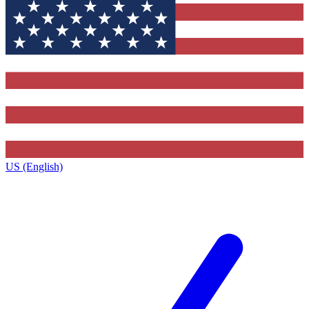
US (English)