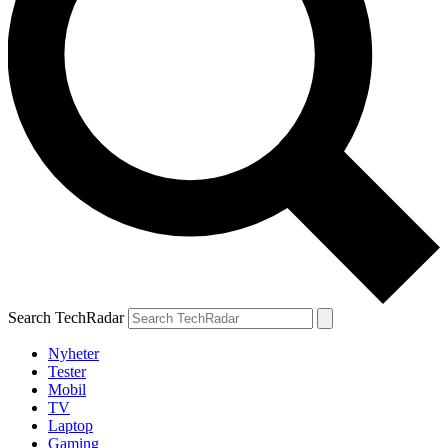
Search TechRadar
Nyheter
Tester
Mobil
TV
Laptop
Gaming