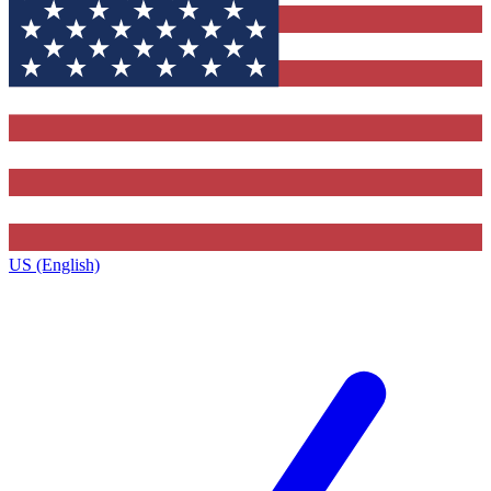
US (English)