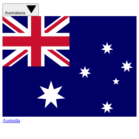
Australasia
Australia