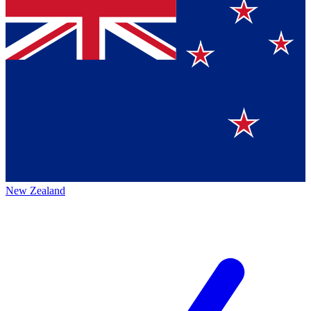
New Zealand