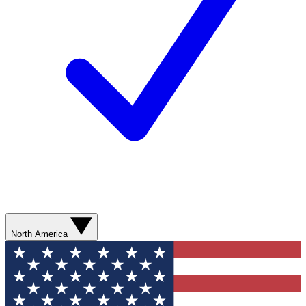
North America