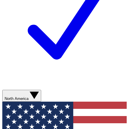
North America