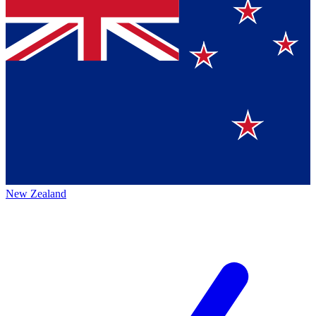
New Zealand