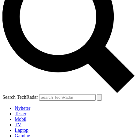
Search TechRadar
Nyheter
Tester
Mobil
TV
Laptop
Gaming