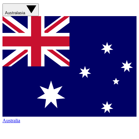
Australasia
Australia