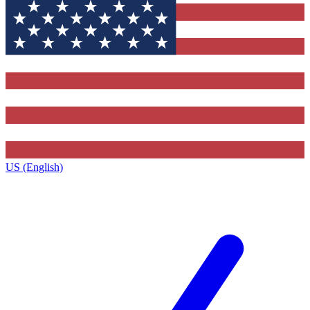
US (English)