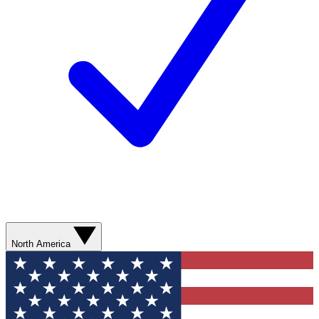
North America