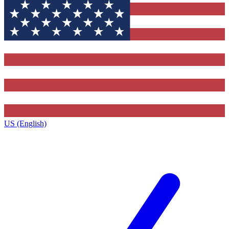
US (English)