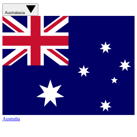
Australasia
Australia