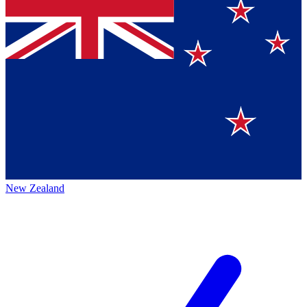
New Zealand