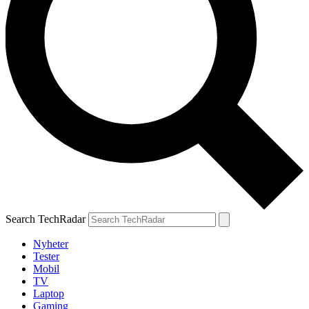
Search TechRadar
Nyheter
Tester
Mobil
TV
Laptop
Gaming