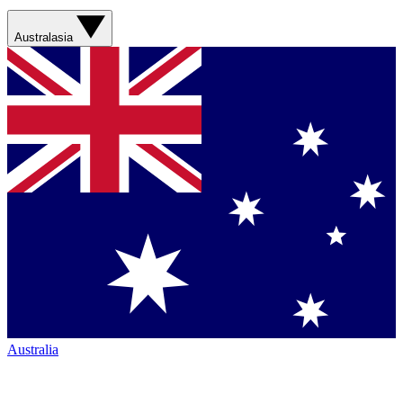
Australasia
Australia