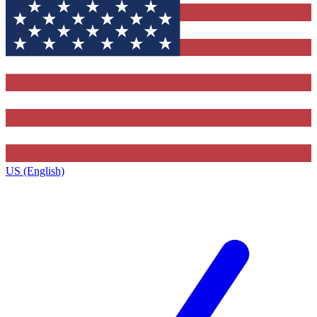
US (English)