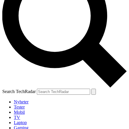
Search TechRadar
Nyheter
Tester
Mobil
TV
Laptop
Gaming