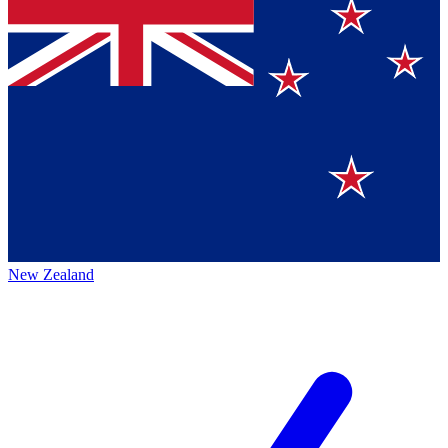
New Zealand