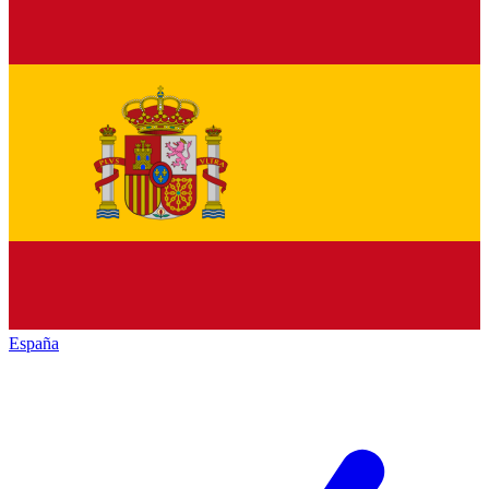
España