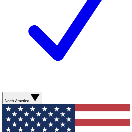
North America