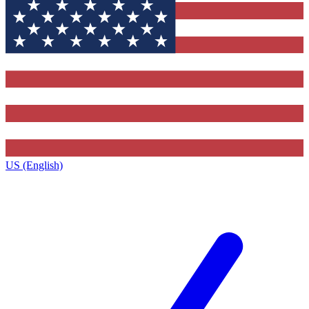
US (English)