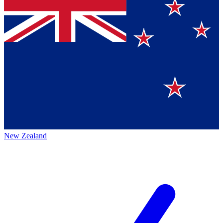
New Zealand