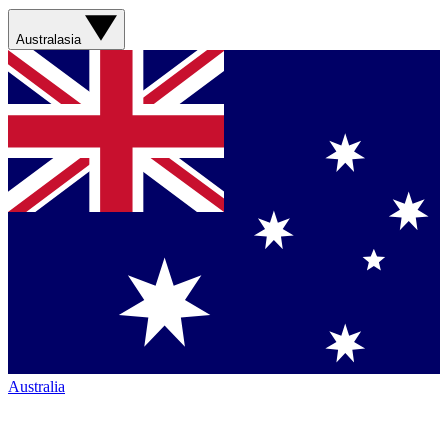
Australasia
Australia