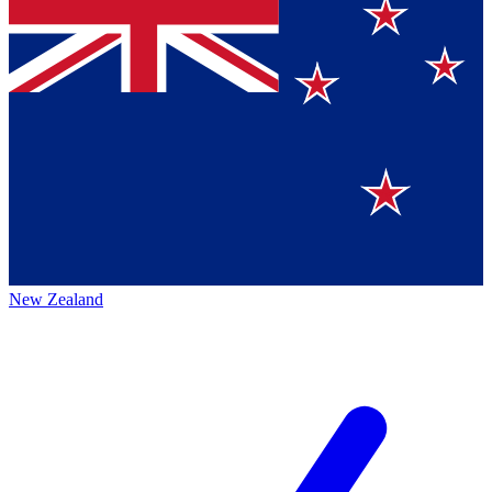
New Zealand