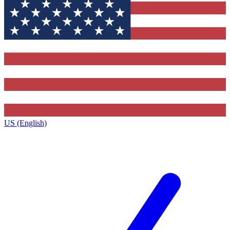
US (English)