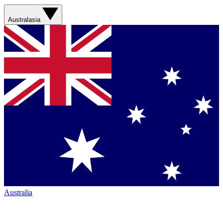
Australasia
Australia