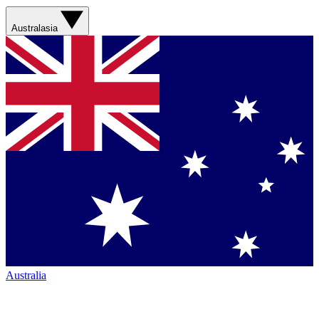
Australasia
Australia