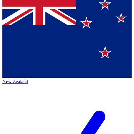
New Zealand