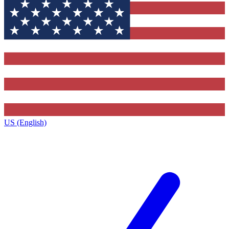
US (English)