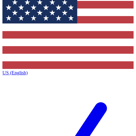
US (English)