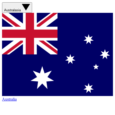
Australasia
Australia