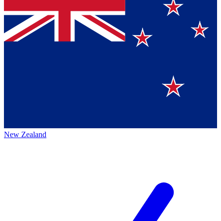
New Zealand