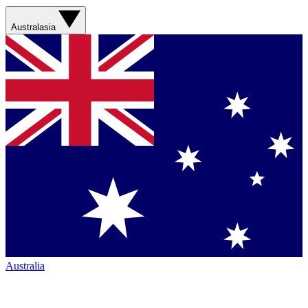
Australasia
Australia