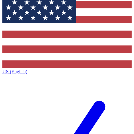
US (English)