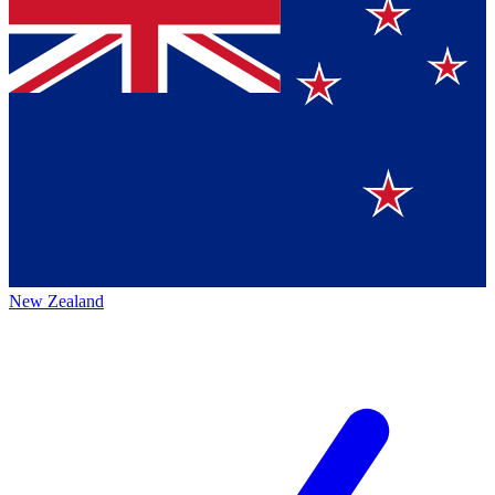
New Zealand