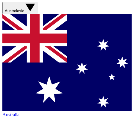
Australasia
Australia