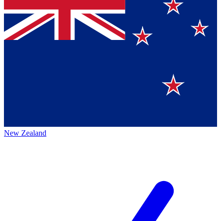
New Zealand