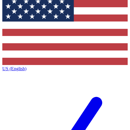
US (English)