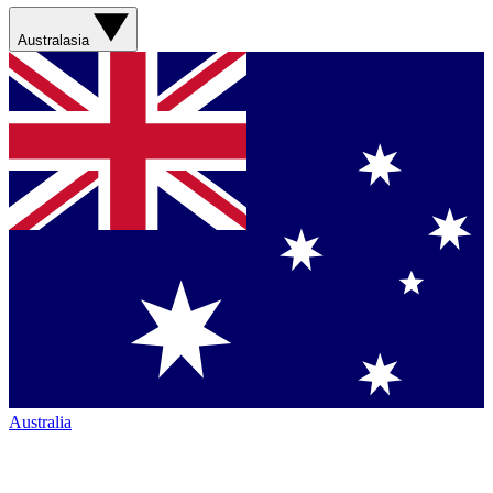
Australasia
Australia