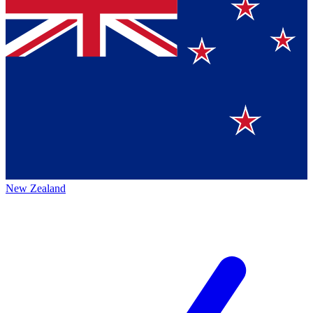
New Zealand