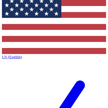
US (English)