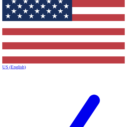
US (English)