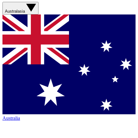
Australasia
Australia