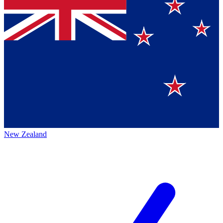
New Zealand