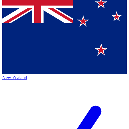
New Zealand