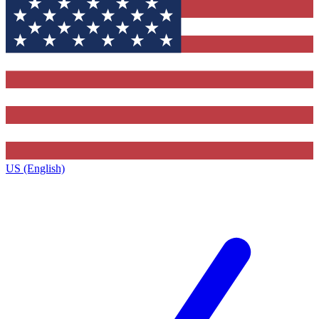
US (English)