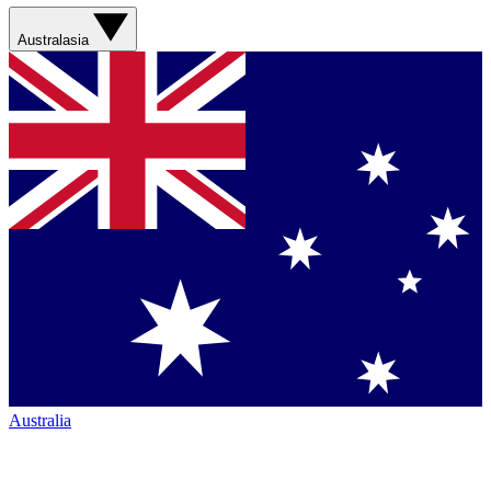
Australasia
Australia