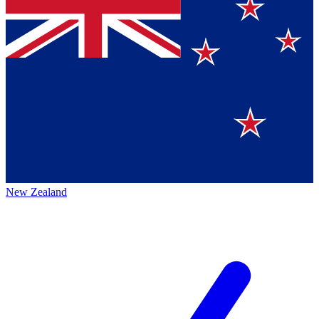
New Zealand