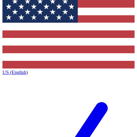
US (English)