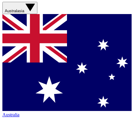
Australasia
Australia