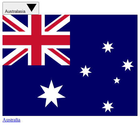
Australasia
Australia