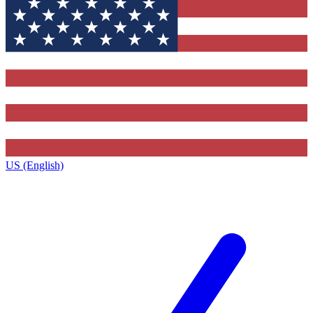
US (English)