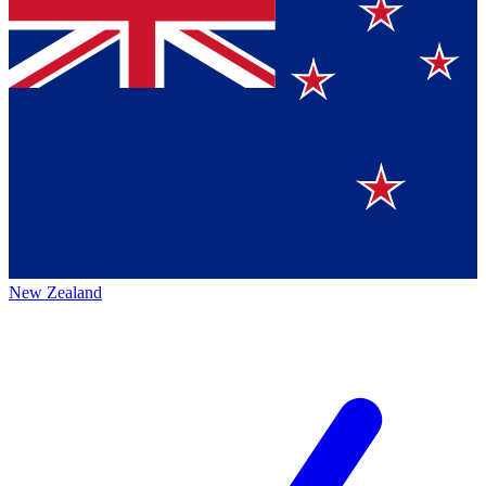
New Zealand