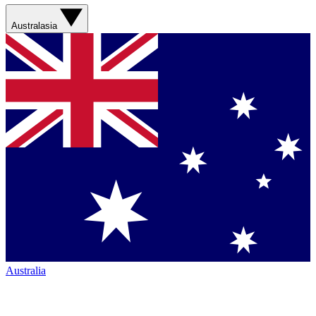
Australasia
Australia