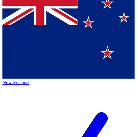
New Zealand