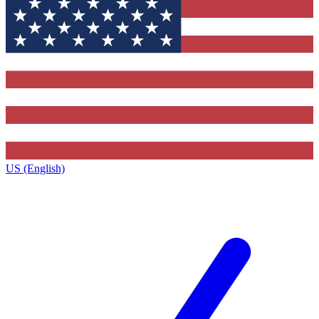
US (English)