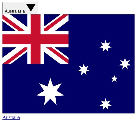
Australasia
Australia