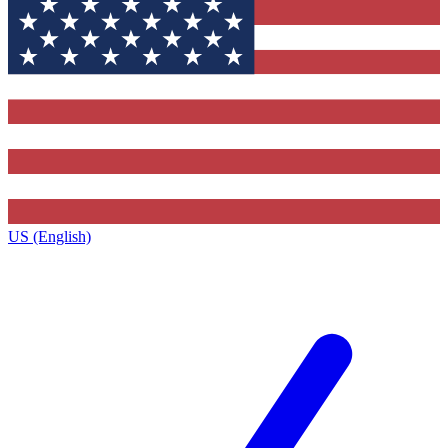
US (English)