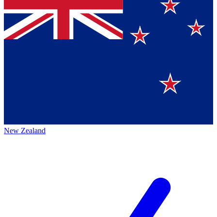
New Zealand