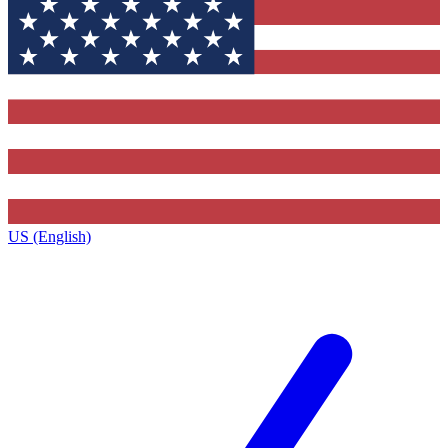
US (English)