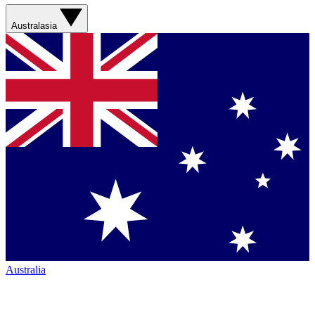
Australasia
Australia