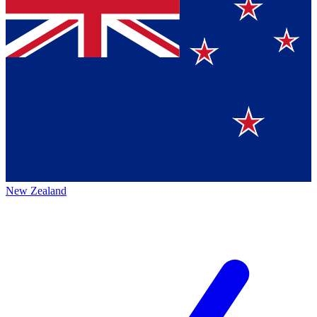
New Zealand