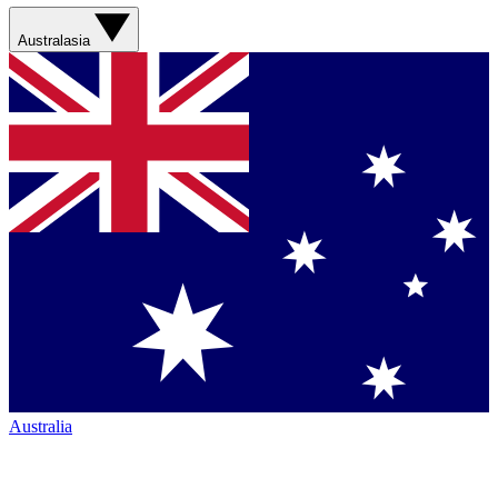
Australasia
Australia