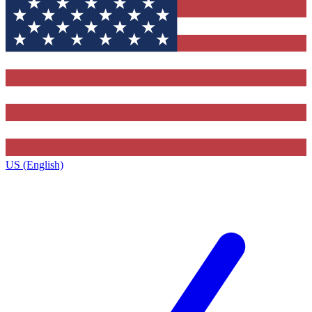
US (English)