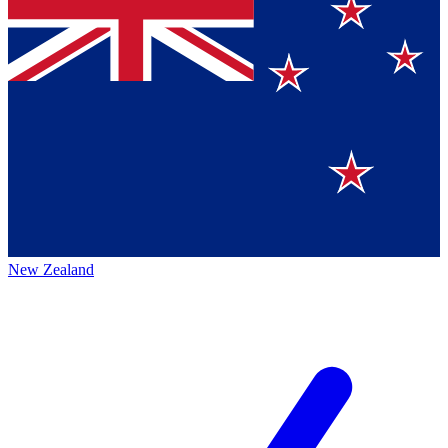
New Zealand