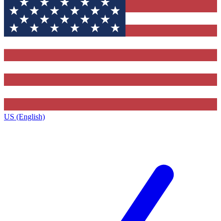
US (English)