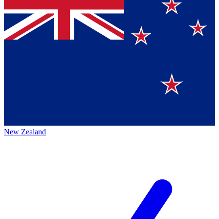
New Zealand