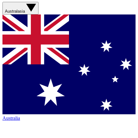
Australasia
Australia