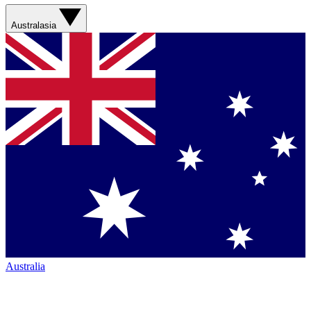
Australasia
Australia