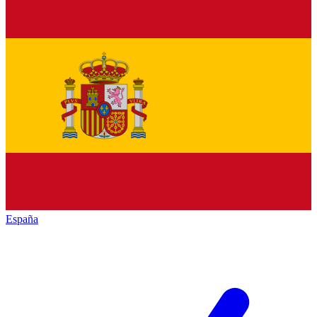
España