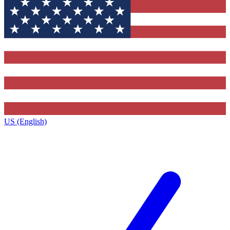
US (English)