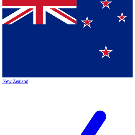
New Zealand