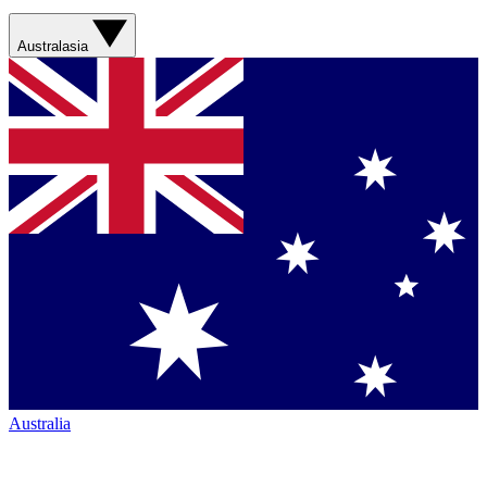
Australasia
Australia