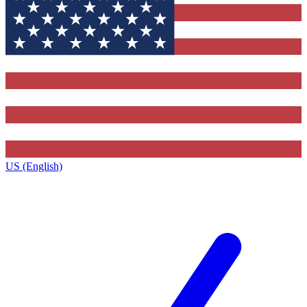
US (English)