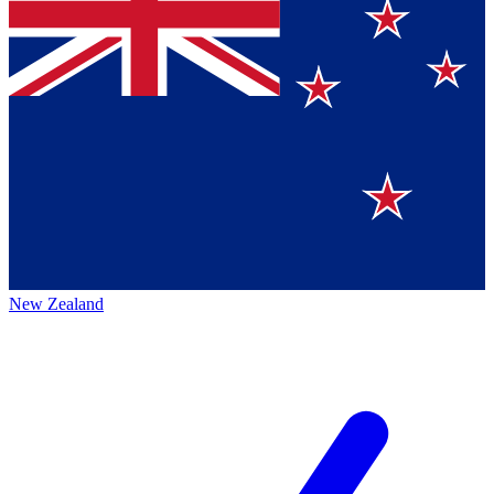
New Zealand