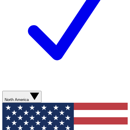
North America