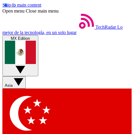
Skip to main content
Open menu
Close main menu
TechRadar
Lo
mejor de la tecnología, en un solo lugar
MX Edition
Asia