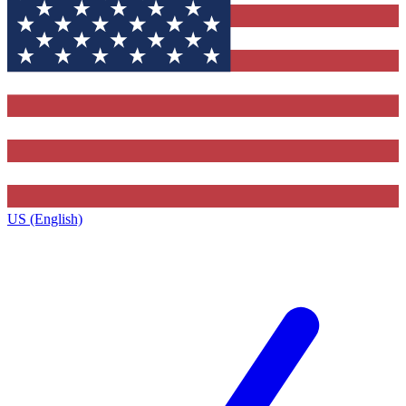
US (English)