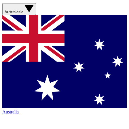
Australasia
Australia