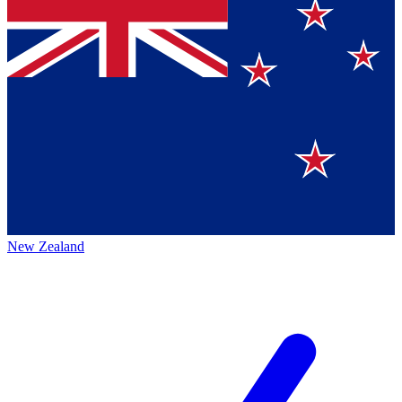
New Zealand