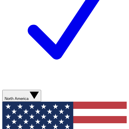
North America