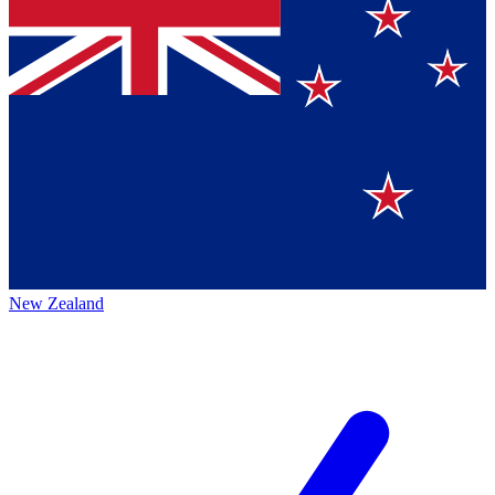
New Zealand