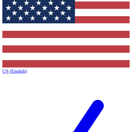
US (English)