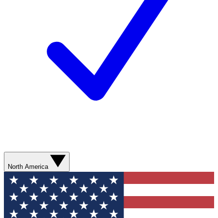
North America