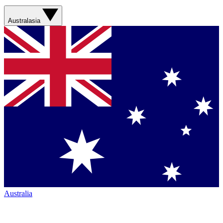
Australasia
Australia