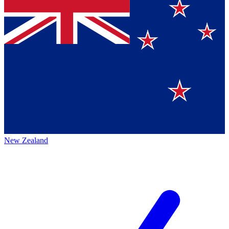
New Zealand