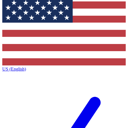
US (English)