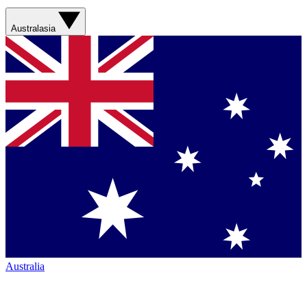
Australasia
Australia