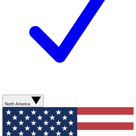
North America