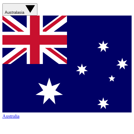
Australasia
Australia