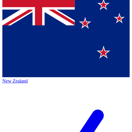
New Zealand