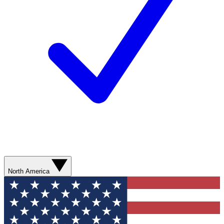
North America