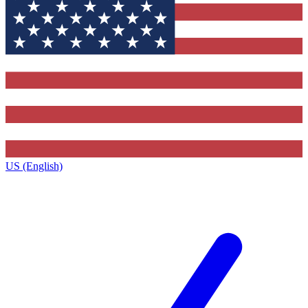
US (English)