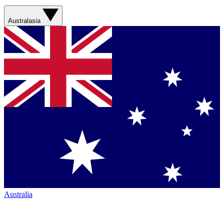
Australasia
Australia