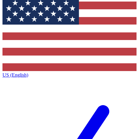
US (English)