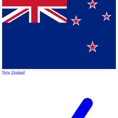
New Zealand