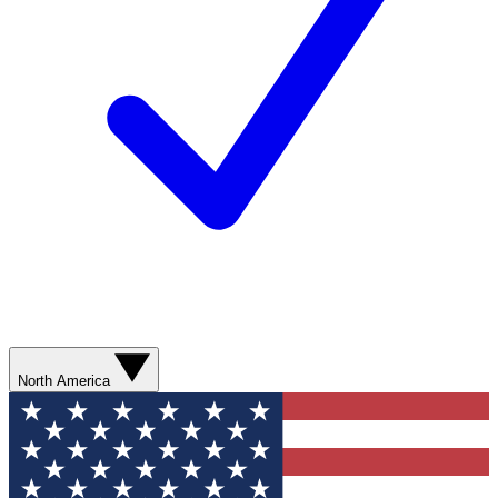
North America