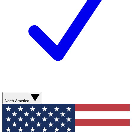
North America