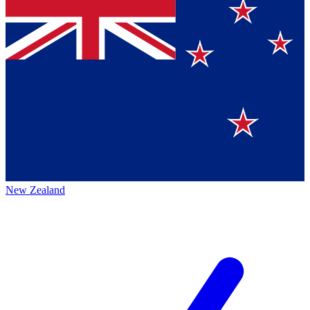
New Zealand