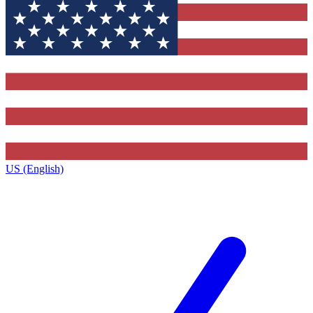
US (English)