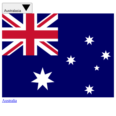
Australasia
Australia