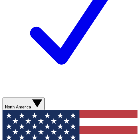
North America