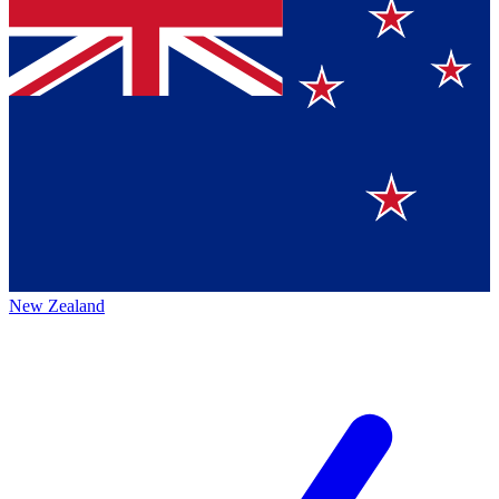
New Zealand