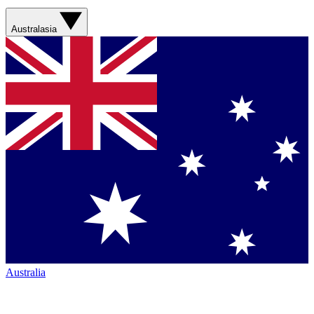
Australasia
Australia