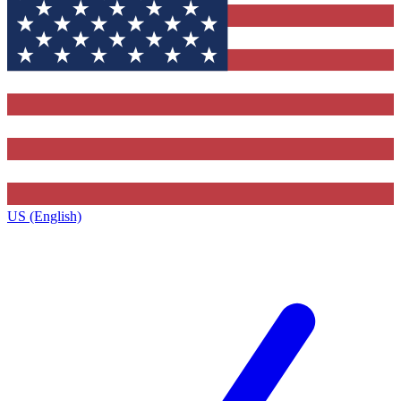
US (English)