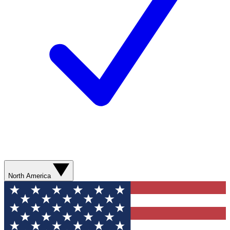
North America