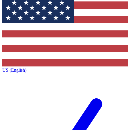
US (English)