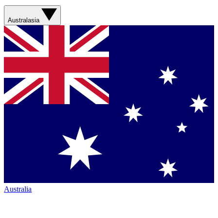
Australasia
Australia