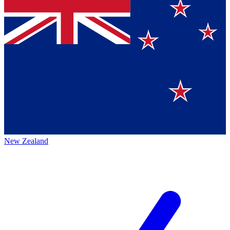
New Zealand