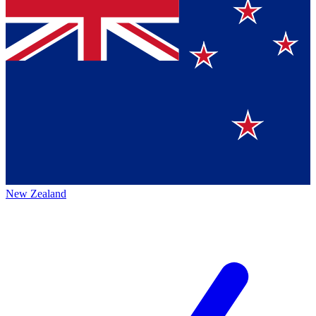
New Zealand