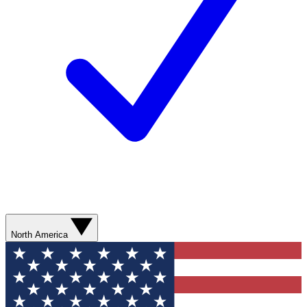
North America