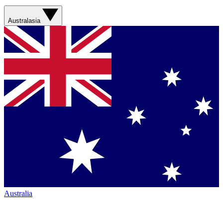
Australasia
Australia