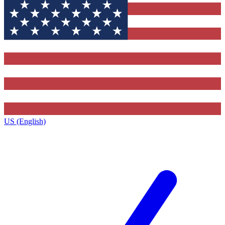
US (English)