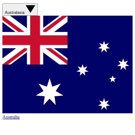
Australasia
Australia