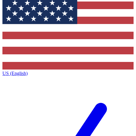
US (English)