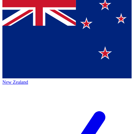
New Zealand