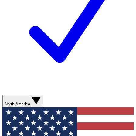
North America