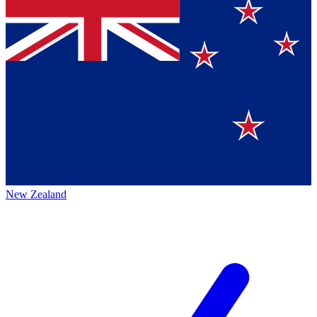
New Zealand