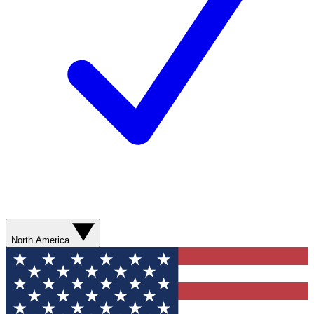
North America