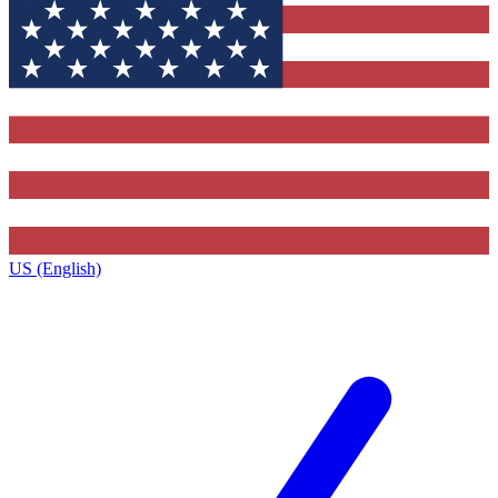
US (English)