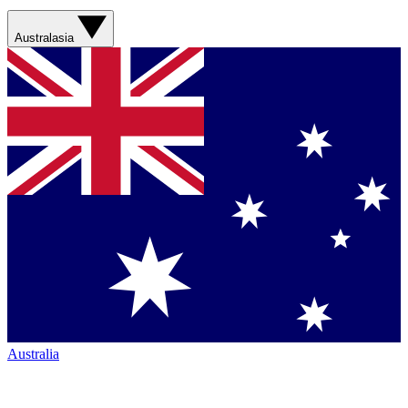
Australasia
Australia