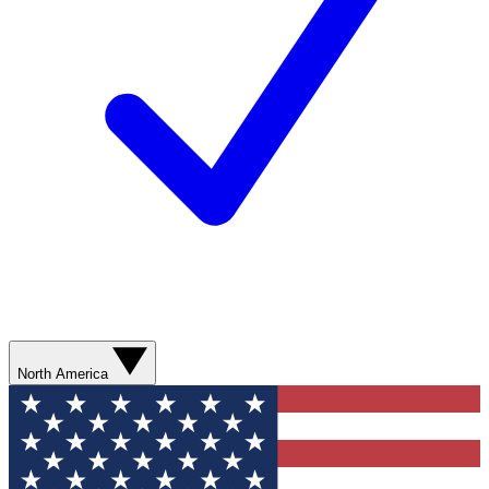
North America