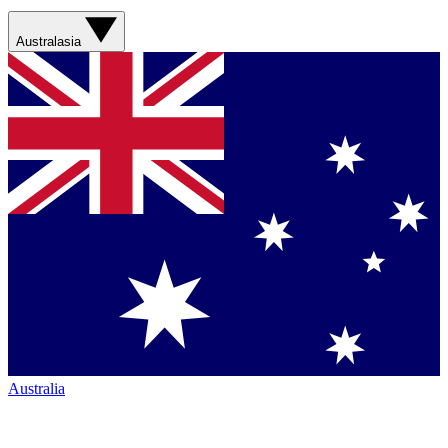
Australasia
Australia