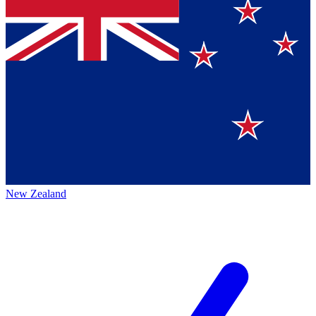
New Zealand