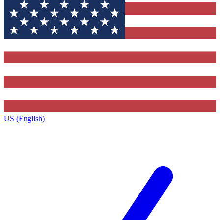
US (English)