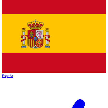
España