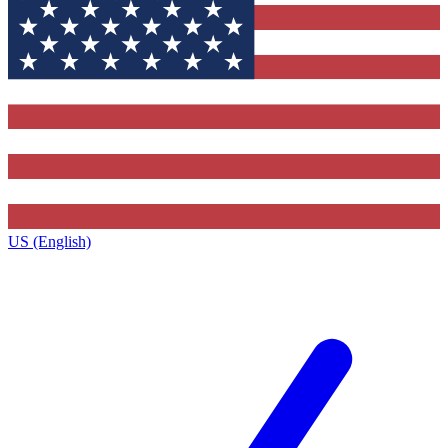
US (English)