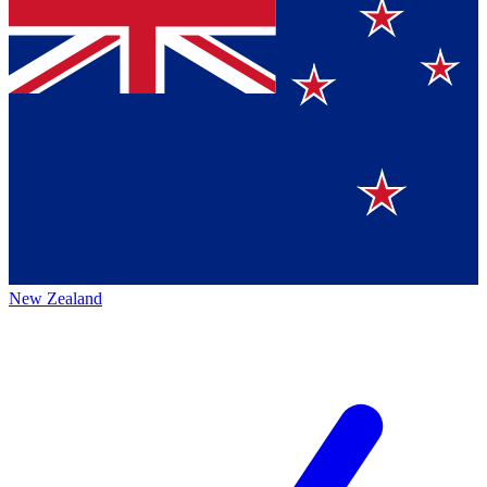
New Zealand