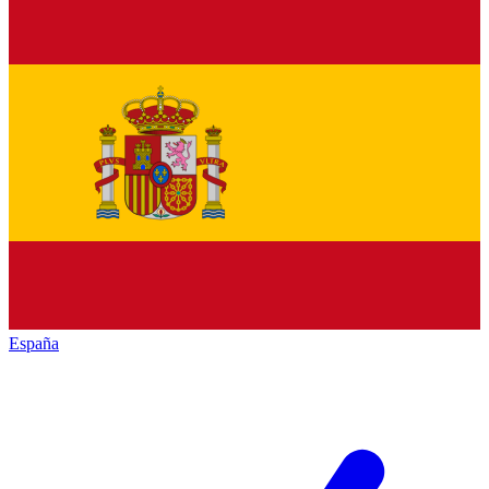
España