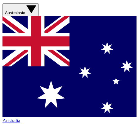
Australasia
Australia