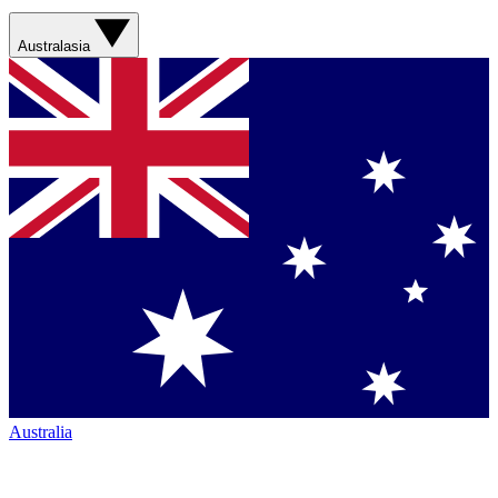
Australasia
Australia