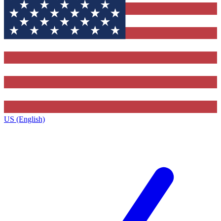
US (English)