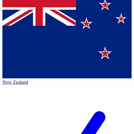
New Zealand