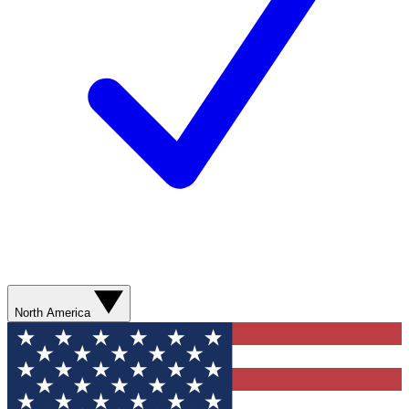
North America