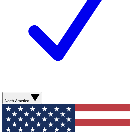
North America