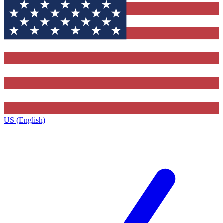
US (English)