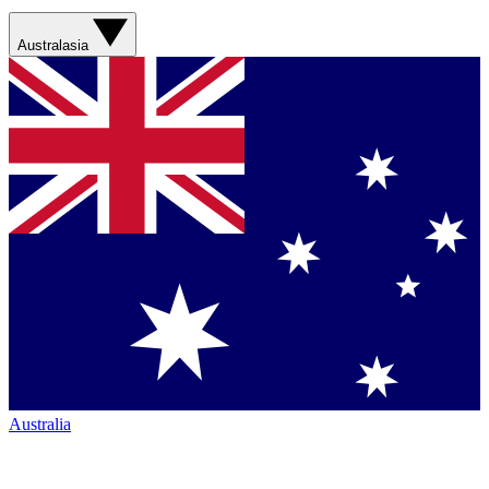
Australasia
Australia