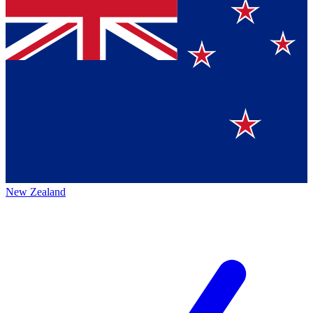
New Zealand