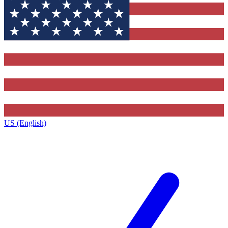
US (English)