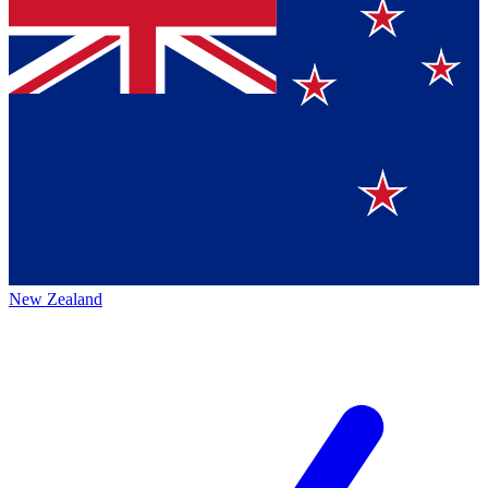
New Zealand