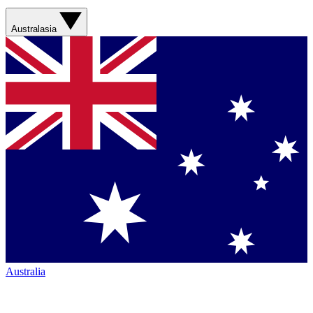
Australasia
Australia