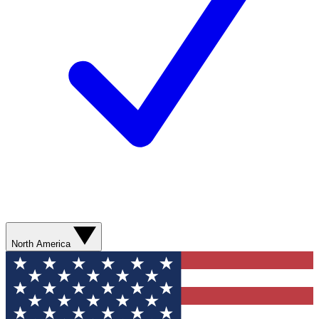
North America