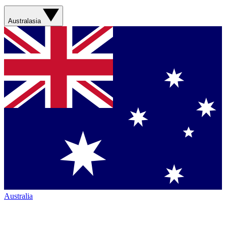
Australasia
Australia