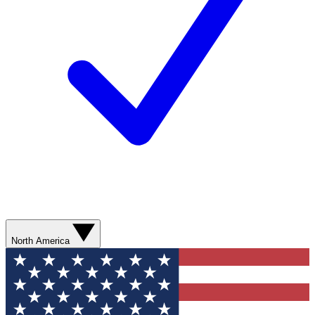
North America