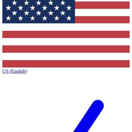
US (English)