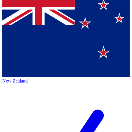
New Zealand