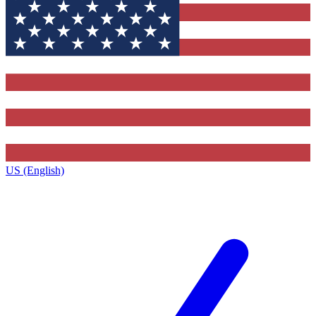
US (English)