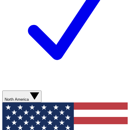
North America