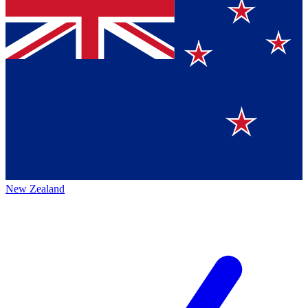
New Zealand