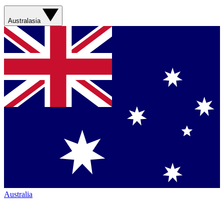
Australasia
Australia