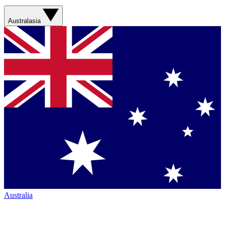
Australasia
Australia