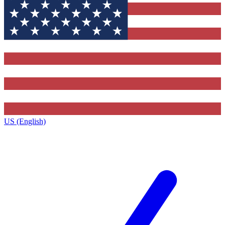
US (English)