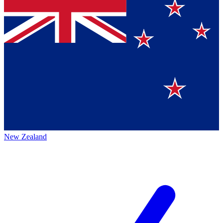
New Zealand