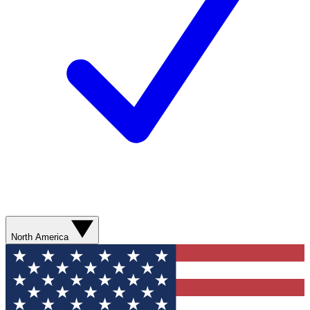
North America