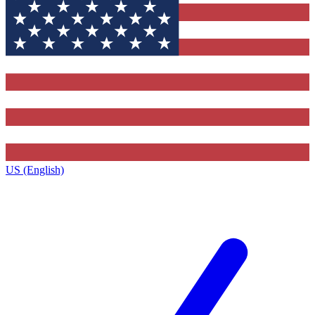
US (English)