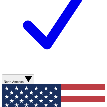
North America