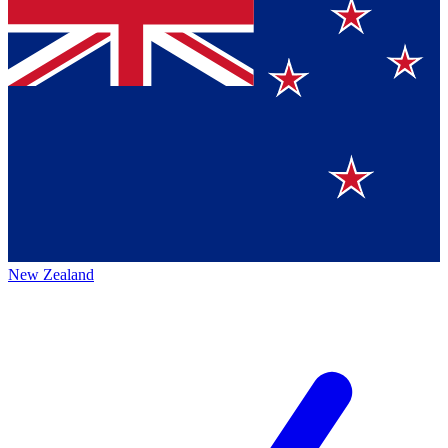
New Zealand