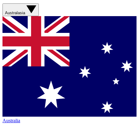
Australasia
Australia