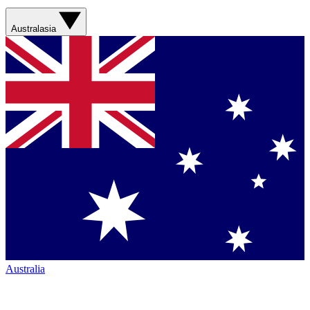
Australasia
Australia