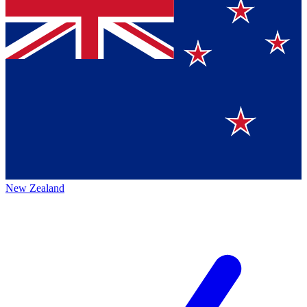
New Zealand