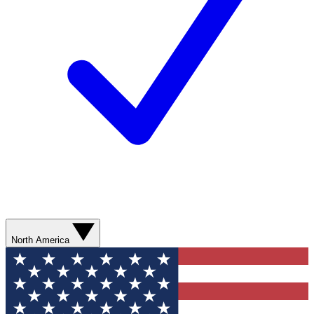
North America