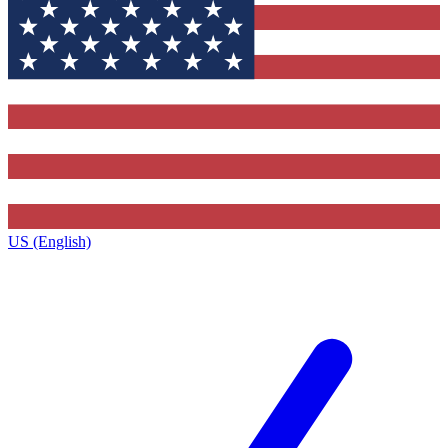
US (English)