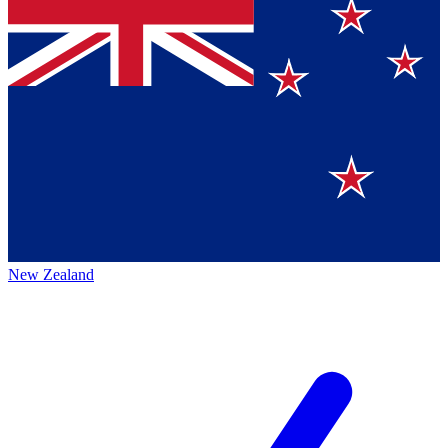
New Zealand