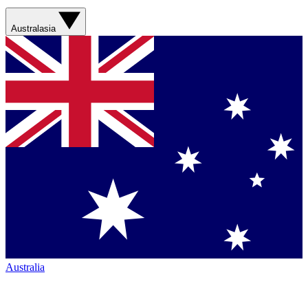
Australasia
Australia