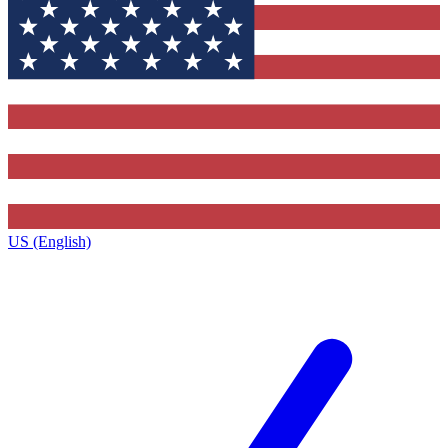
US (English)