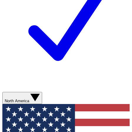
North America