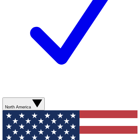
North America