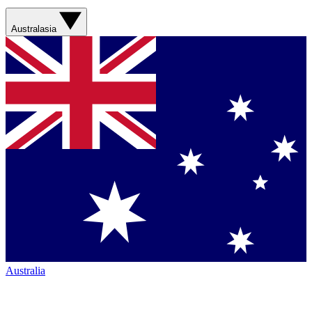
Australasia
Australia