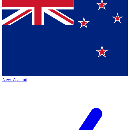
New Zealand