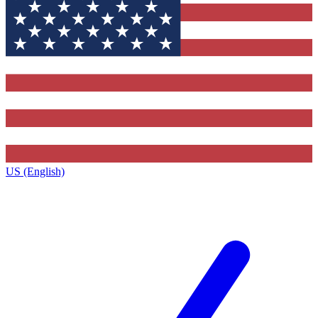
US (English)