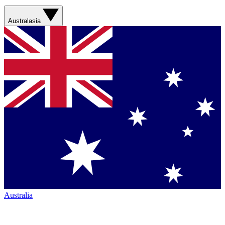
Australasia
Australia