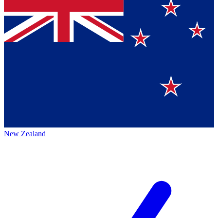
New Zealand