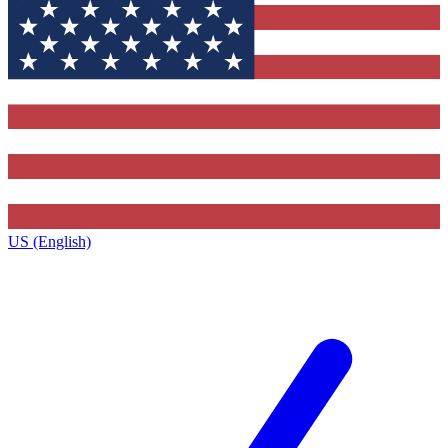
US (English)