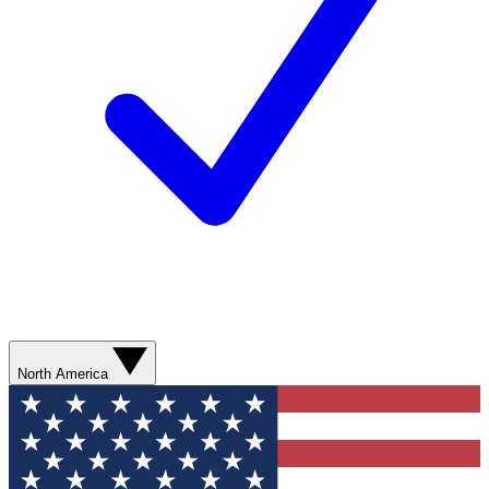
North America