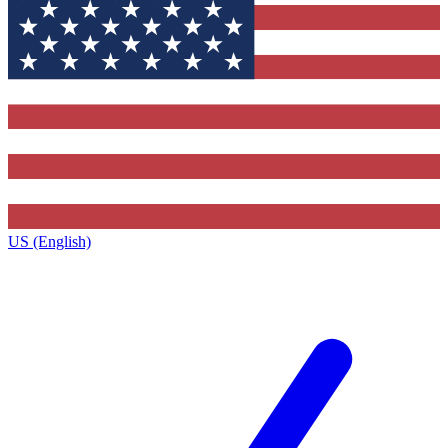
US (English)