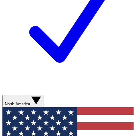
North America