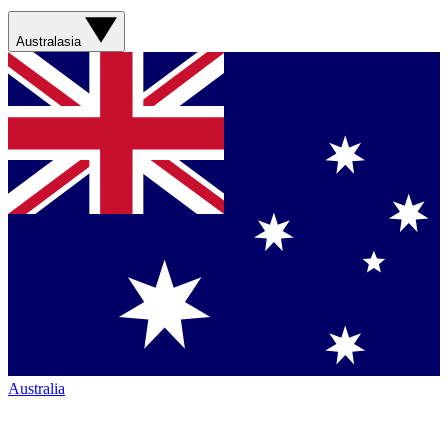
Australasia
Australia