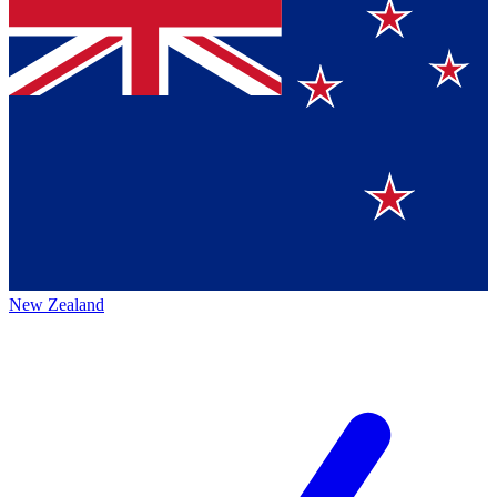
New Zealand